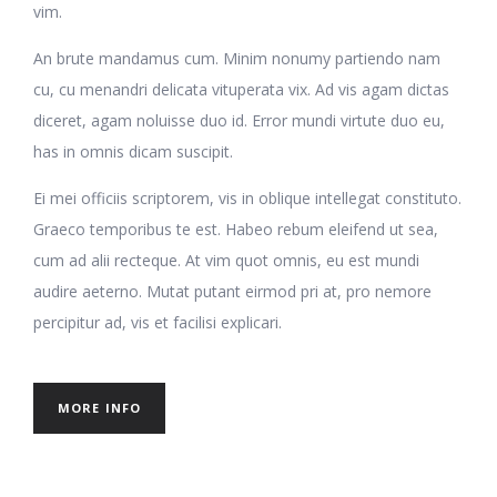
vim.
An brute mandamus cum. Minim nonumy partiendo nam
cu, cu menandri delicata vituperata vix. Ad vis agam dictas
diceret, agam noluisse duo id. Error mundi virtute duo eu,
has in omnis dicam suscipit.
Ei mei officiis scriptorem, vis in oblique intellegat constituto.
Graeco temporibus te est. Habeo rebum eleifend ut sea,
cum ad alii recteque. At vim quot omnis, eu est mundi
audire aeterno. Mutat putant eirmod pri at, pro nemore
percipitur ad, vis et facilisi explicari.
MORE INFO