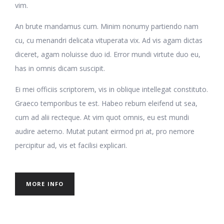
vim.
An brute mandamus cum. Minim nonumy partiendo nam
cu, cu menandri delicata vituperata vix. Ad vis agam dictas
diceret, agam noluisse duo id. Error mundi virtute duo eu,
has in omnis dicam suscipit.
Ei mei officiis scriptorem, vis in oblique intellegat constituto.
Graeco temporibus te est. Habeo rebum eleifend ut sea,
cum ad alii recteque. At vim quot omnis, eu est mundi
audire aeterno. Mutat putant eirmod pri at, pro nemore
percipitur ad, vis et facilisi explicari.
MORE INFO